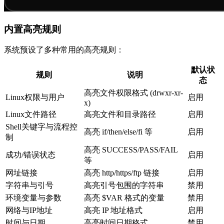
内置高亮规则
系统预设了多种常用的高亮规则：
默认状
规则
说明
态
高亮文件权限格式 (drwxr-xr-
Linux权限与用户
启用
x)
Linux文件路径
高亮文件和目录路径
启用
Shell关键字与流程控
高亮 if/then/else/fi 等
启用
制
高亮 SUCCESS/PASS/FAIL
成功/错误状态
启用
等
网址链接
高亮 http/https/ftp 链接
启用
字符串与引号
高亮引号包围的字符串
禁用
环境变量与参数
高亮 $VAR 格式的变量
禁用
网络与IP地址
高亮 IP 地址格式
启用
时间与日期
高亮时间日期格式
禁用