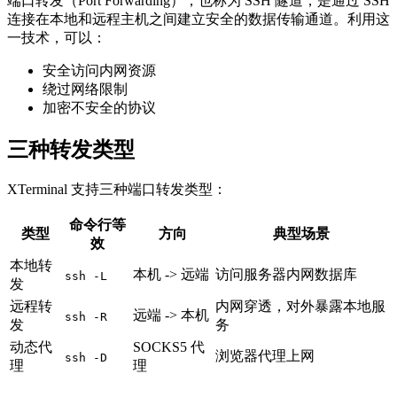
端口转发（Port Forwarding），也称为 SSH 隧道，是通过 SSH
连接在本地和远程主机之间建立安全的数据传输通道。利用这
一技术，可以：
安全访问内网资源
绕过网络限制
加密不安全的协议
三种转发类型
XTerminal 支持三种端口转发类型：
命令行等
类型
方向
典型场景
效
本地转
本机 -> 远端
访问服务器内网数据库
ssh -L
发
远程转
内网穿透，对外暴露本地服
远端 -> 本机
ssh -R
发
务
动态代
SOCKS5 代
浏览器代理上网
ssh -D
理
理